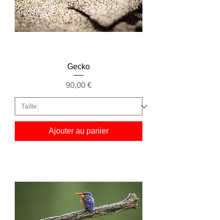
Gecko
Prix
90,00 €
Ajouter au panier