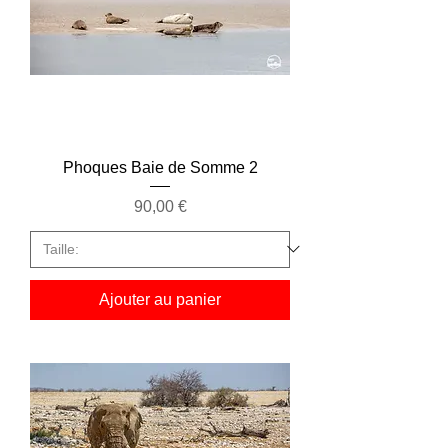
Phoques Baie de Somme 2
Prix
90,00 €
Ajouter au panier