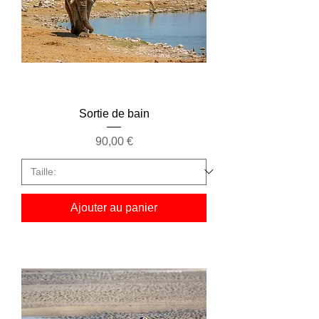
Sortie de bain
Prix
90,00 €
Ajouter au panier