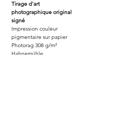
Tirage d'art
photographique original
signé
Impression couleur
pigmentaire sur papier
Photorag 308 g/m²
Hahnemühle.
Passe-partout blanc, fenêtre
au dos avec signature du
photographe.
atrayoux@gmail.com
© 2025 par ATRAYOUX