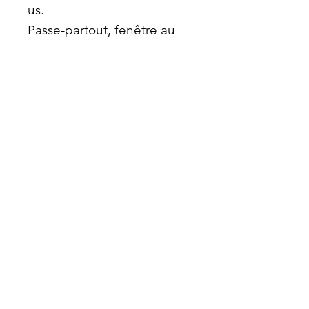
us.
Passe-partout, fenêtre au
dos avec signature du
photographe.
Série limitée à 30
exemplaires avec certificat
d'authenticité.
Le tirage et son certificat
portent un hologramme
avec un numéro unique.
atrayoux@gmail.com
© 2025 par ATRAYOUX