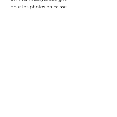
pour les photos en caisse
us.
Passe-partout blanc, fenêtre
au dos avec signature du
photographe.
Série limitée à 30
exemplaires.
atrayoux@gmail.com
© 2025 par ATRAYOUX
Rejoindre