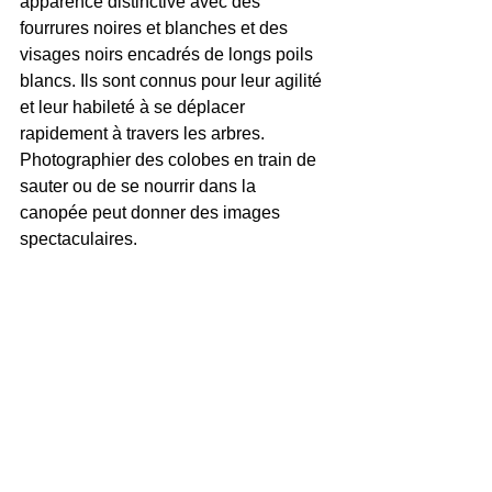
apparence distinctive avec des 
fourrures noires et blanches et des 
visages noirs encadrés de longs poils 
blancs. Ils sont connus pour leur agilité 
et leur habileté à se déplacer 
rapidement à travers les arbres. 
Photographier des colobes en train de 
sauter ou de se nourrir dans la 
canopée peut donner des images 
spectaculaires.
En conclusion, les singes d'Afrique 
sont des sujets photographiques 
fascinants. Que vous soyez intéressé 
par les gorilles imposants, les 
chimpanzés intelligents, les babouins 
adaptatifs ou les colobes agiles, il y a 
toujours une opportunité pour capturer 
des images uniques et passionnantes. 